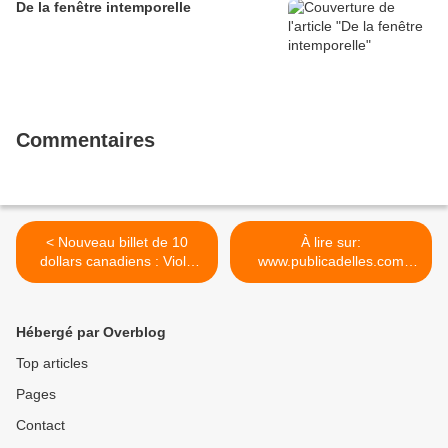
De la fenêtre intemporelle
Commentaires
< Nouveau billet de 10
À lire sur:
dollars canadiens : Viola
www.publicadelles.com
Desmond, défenseure des
Crédit Photo @tinesti22 >
droits civils, enseignante et
femme d’affaires de
Hébergé par Overblog
Nouvelle-Écosse devient la
première femme afro-
Top articles
canadienne à apparaitre
Pages
sur les billets de 10$
canadiens. Presque une
Contact
décennie avant Rosa Parks,