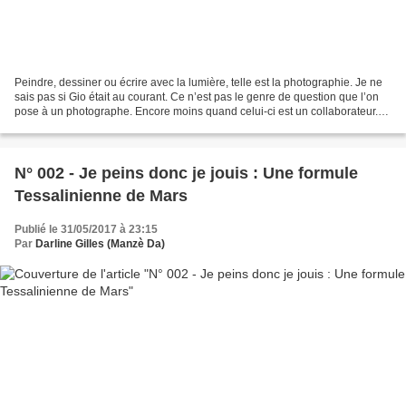
Peindre, dessiner ou écrire avec la lumière, telle est la photographie. Je ne
sais pas si Gio était au courant. Ce n’est pas le genre de question que l’on
pose à un photographe. Encore moins quand celui-ci est un collaborateur.
Mais pour ma part, malgré...
N° 002 - Je peins donc je jouis : Une formule
Tessalinienne de Mars
Publié le 31/05/2017 à 23:15
Par
Darline Gilles (Manzè Da)