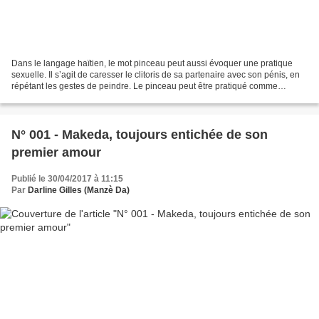
Dans le langage haïtien, le mot pinceau peut aussi évoquer une pratique
sexuelle. Il s’agit de caresser le clitoris de sa partenaire avec son pénis, en
répétant les gestes de peindre. Le pinceau peut être pratiqué comme
préliminaire. C’était aussi un...
N° 001 - Makeda, toujours entichée de son
premier amour
Publié le 30/04/2017 à 11:15
Par
Darline Gilles (Manzè Da)