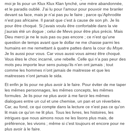
moi je lis pour un Klux Klux Klan lynché, une mère abandonnée,
et le paradis oublié. J'ai lu pour l'amour pour pouvoir me branler
devant sa face, mais je n'ai pas pu le faire ; parce qu’Aphrodite
n'est pas africaine. Il parait que c'est à cause de son ph. Je lis
pour être choqué. Si j'avais voulu être confortable dans la vie
j'aurais été un dogue ; celui de Mevs pour être plus précis. Mais
Dieu merci je ne le suis pas ou pas encore ; ce n'est qu'une
question de temps avant que le dollar ne me chasse parmi les
humains en me remettant à quatre pattes dans la cour du
Msye
.
Je lis aussi pour vous. Car vous aussi vous aimez être choqué.
Vous êtes le choc incarné, une rebelle. Celle qui n'a pas peur des
mots peu importe leur sens puisqu'ils n'en ont jamais ; tout
comme les hommes n’ont jamais de maitresse et que les
maitresses n’ont jamais le sida.
Et enfin je lis pour ne plus avoir à le faire. Pour éviter de me taper
les mêmes personnages, les mêmes concepts, les mêmes
formules. Je lis pour ne plus avoir à me farcir les mêmes
dialogues entre un cul et une chemise, un pan et un réverbère.
Car, au fond, ce qui compte dans la lecture ce n'est pas ce qu'on
lit mais ce qu'on ne lit plus. Tous les livres, les histoires, les
intrigues que nous aimons nous ne les lisons plus mais, de
préférence, les vivons ; même si c'est toujours et encore pour ne
plus avoir à le faire.