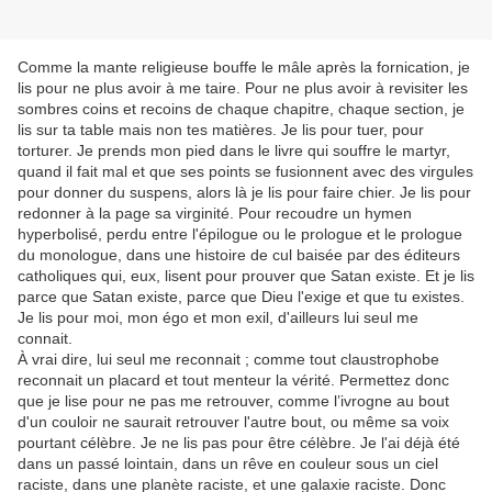
Comme la mante religieuse bouffe le mâle après la fornication, je
lis pour ne plus avoir à me taire. Pour ne plus avoir à revisiter les
sombres coins et recoins de chaque chapitre, chaque section, je
lis sur ta table mais non tes matières. Je lis pour tuer, pour
torturer. Je prends mon pied dans le livre qui souffre le martyr,
quand il fait mal et que ses points se fusionnent avec des virgules
pour donner du suspens, alors là je lis pour faire chier. Je lis pour
redonner à la page sa virginité. Pour recoudre un hymen
hyperbolisé, perdu entre l'épilogue ou le prologue et le prologue
du monologue, dans une histoire de cul baisée par des éditeurs
catholiques qui, eux, lisent pour prouver que Satan existe. Et je lis
parce que Satan existe, parce que Dieu l'exige et que tu existes.
Je lis pour moi, mon égo et mon exil, d'ailleurs lui seul me
connait.
À vrai dire, lui seul me reconnait ; comme tout claustrophobe
reconnait un placard et tout menteur la vérité. Permettez donc
que je lise pour ne pas me retrouver, comme l’ivrogne au bout
d'un couloir ne saurait retrouver l'autre bout, ou même sa voix
pourtant célèbre. Je ne lis pas pour être célèbre. Je l'ai déjà été
dans un passé lointain, dans un rêve en couleur sous un ciel
raciste, dans une planète raciste, et une galaxie raciste. Donc