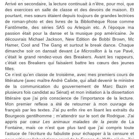
Arrivé en secondaire, la lecture continuait à n’être, pour moi, que
des exercices en salle de classe et des devoirs de maison. Et
pourtant, mes sœurs étaient depuis toujours de grandes lectrices
de roman-photo et des livres de la Bibliothèque Rose comme
Fantômette, des séries SAS ou Arlequin etc. A l’époque ma
passion était pour la danse et la musique pop américaine. Je
découvrais Michael Jackson, New Edition de Bobbi Brown, Mc
Hamer, Cool and The Gang et surtout le break dance. Chaque
dimanche soir on dansait devant
Le Microsillon
à la rue Pavé,
c’était le grand rendez-vous des Breakers. Avant les rappeurs,
c’était ces Breakers qui faisaient battre les cœurs des jeunes
filles.
Ce n’est qu’en classe de troisième, avec mes premiers cours de
littérature (avec maître André Calixte, qui allait devenir le ministre
de la communication du gouvernement de Marc Bazin et
plusieurs fois candidat au Sénat) et mon initiation à la dissertation
littéraire que j’ai pris conscience de l’importance de la lecture.
Mon premier reflexe a été de retourner à mon ouvrage de
français par les textes. J’ai pu enfin rire en lisant les extraits du
Bourgeois gentilhomme ; m’attendrir sur le sort de Rodrigue. J’ai
appris par cœur
Les animaux malades de la peste
de La
Fontaine, mais ce n’est que plus tard que j’ai compris toute
l’astuce de l’écriture du fabuliste pour échapper à la censure et