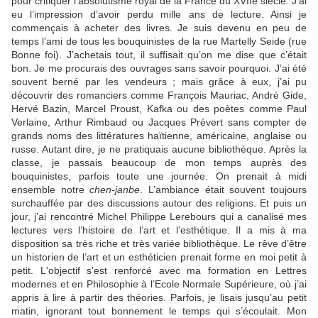
pour critiquer l’absolutisme royal de la France du XVIIe siècle. J’ai
eu l’impression d’avoir perdu mille ans de lecture. Ainsi je
commençais à acheter des livres. Je suis devenu en peu de
temps l’ami de tous les bouquinistes de la rue Martelly Seide (rue
Bonne foi). J’achetais tout, il suffisait qu’on me dise que c’était
bon. Je me procurais des ouvrages sans savoir pourquoi. J’ai été
souvent berné par les vendeurs ; mais grâce à eux, j’ai pu
découvrir des romanciers comme François Mauriac, André Gide,
Hervé Bazin, Marcel Proust, Kafka ou des poètes comme Paul
Verlaine, Arthur Rimbaud ou Jacques Prévert sans compter de
grands noms des littératures haïtienne, américaine, anglaise ou
russe. Autant dire, je ne pratiquais aucune bibliothèque. Après la
classe, je passais beaucoup de mon temps auprès des
bouquinistes, parfois toute une journée. On prenait à midi
ensemble notre
chen-janbe
. L’ambiance était souvent toujours
surchauffée par des discussions autour des religions. Et puis un
jour, j’ai rencontré Michel Philippe Lerebours qui a canalisé mes
lectures vers l’histoire de l’art et l’esthétique. Il a mis à ma
disposition sa très riche et très variée bibliothèque. Le rêve d’être
un historien de l’art et un esthéticien prenait forme en moi petit à
petit. L'objectif s’est renforcé avec ma formation en Lettres
modernes et en Philosophie à l’Ecole Normale Supérieure, où j’ai
appris à lire à partir des théories. Parfois, je lisais jusqu’au petit
matin, ignorant tout bonnement le temps qui s’écoulait. Mon